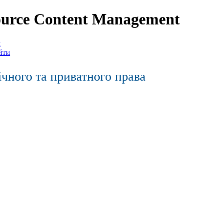
urce Content Management
м
йти
ічного та приватного права