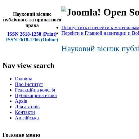
Open So
Науковий вісник
публічного та приватного
права
Пропустить и перейти к материала
Перейти к Главной навигации и Во
ISSN 2618-1258 (Print)
ISSN 2618-1266 (Online)
Науковий вісник публ
Nav view search
Головна
Про Інститут
Редакційна колегія
Публікаційна етика
Архів
Для авторів
Контакти
Англійська
Головне меню